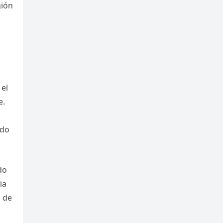
gión
 el
e.
ado
do
ia
n de