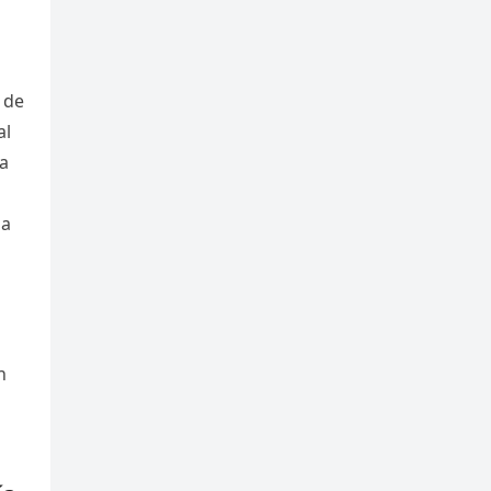
 de
al
ía
 a
n