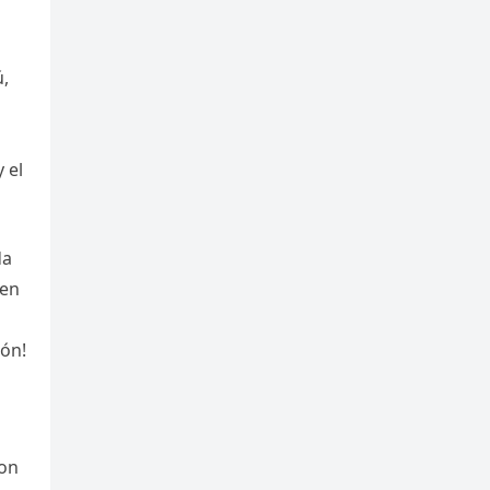
ú,
 el
da
 en
ión!
son